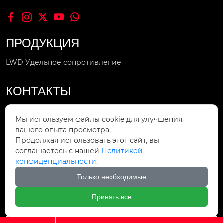





ПРОДУКЦИЯ
LWD Удельное сопротивление
КОНТАКТЫ
Звоните по номеру

Мы используем файлы cookie для улучшения
+86-412-8211566
вашего опыта просмотра.
Продолжая использовать этот сайт, вы
Мы в сети

соглашаетесь с нашей
Политикой
sale4@lntolian.com
конфиденциальности.
Мы находимся
Только необходимые

улица Шуандэ, район Тиси, Аньшань,
провинция Ляонин, Китай, 45.
Принять все