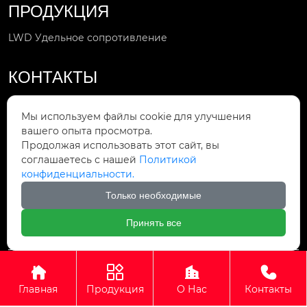
ПРОДУКЦИЯ
LWD Удельное сопротивление
КОНТАКТЫ
Звоните по номеру

Мы используем файлы cookie для улучшения
+86-412-8211566
вашего опыта просмотра.
Продолжая использовать этот сайт, вы
Мы в сети

соглашаетесь с нашей
Политикой
sale4@lntolian.com
конфиденциальности.
Мы находимся
Только необходимые

улица Шуандэ, район Тиси, Аньшань,
провинция Ляонин, Китай, 45.
Принять все
Авторское право © 2023 Ляонинская компания научно -




технического развития
Главная
Продукция
О Нас
Контакты