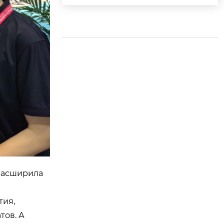
ти Абу-Дhabi 2024 г
ода
 расширила
тия,
тов. А