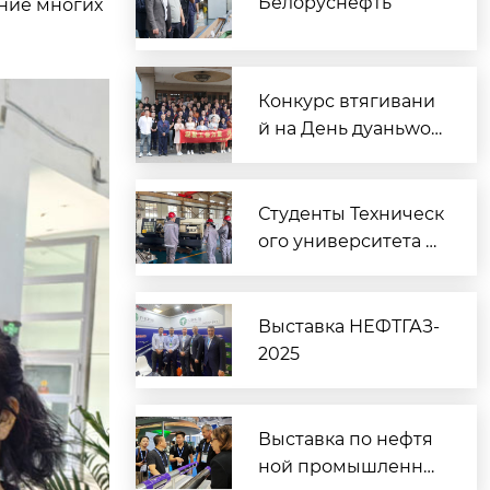
Белоруснефть
ание многих
овой промышленно
сти России
Конкурс втягивани
й на День дуаньwoo
(День драконовых л
одок)
Студенты Техническ
ого университета п
осетили нашу комп
анию для ознакомл
ения.
Выставка НЕФТГАЗ-
2025
Выставка по нефтя
ной промышленнос