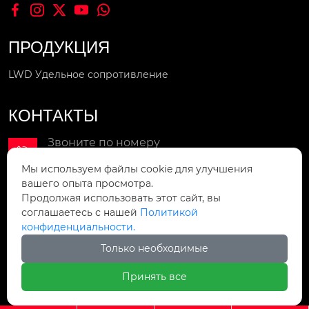





ПРОДУКЦИЯ
LWD Удельное сопротивление
КОНТАКТЫ
Звоните по номеру

+86-412-8211566
Мы используем файлы cookie для улучшения
вашего опыта просмотра.
Мы в сети

Продолжая использовать этот сайт, вы
sale4@lntolian.com
соглашаетесь с нашей
Политикой
конфиденциальности.
Мы находимся
Только необходимые

улица Шуандэ, район Тиси, Аньшань,
провинция Ляонин, Китай, 45.
Принять все